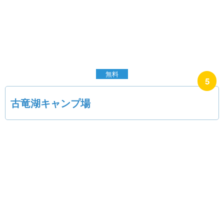
5
古竜湖キャンプ場