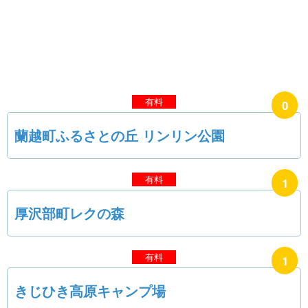
0
蘭越町ふるさとの丘 リンリン公園
1
厚沢部町レクの森
1
きじひき高原キャンプ場