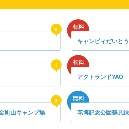
0
キャンピィだいと
1
アクトランドYAO
3
 金剛山キャンプ場
花博記念公園鶴見