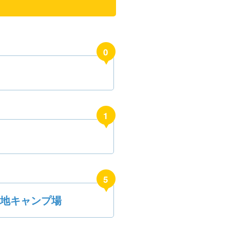
0
う
1
5
緑地キャンプ場