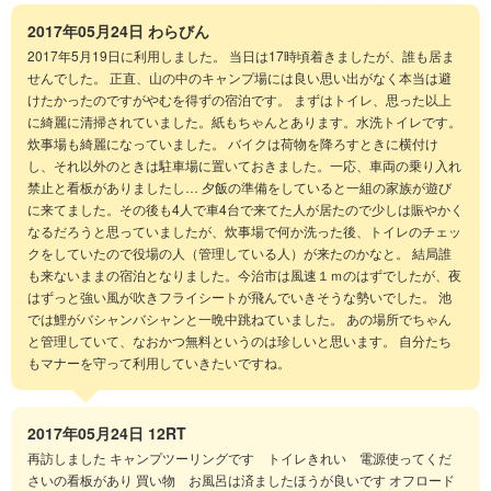
2017年05月24日
わらびん
2017年5月19日に利用しました。 当日は17時頃着きましたが、誰も居ま
せんでした。 正直、山の中のキャンプ場には良い思い出がなく本当は避
けたかったのですがやむを得ずの宿泊です。 まずはトイレ、思った以上
に綺麗に清掃されていました。紙もちゃんとあります。水洗トイレです。
炊事場も綺麗になっていました。 バイクは荷物を降ろすときに横付け
し、それ以外のときは駐車場に置いておきました。一応、車両の乗り入れ
禁止と看板がありましたし… 夕飯の準備をしていると一組の家族が遊び
に来てました。その後も4人で車4台で来てた人が居たので少しは賑やかく
なるだろうと思っていましたが、炊事場で何か洗った後、トイレのチェッ
クをしていたので役場の人（管理している人）が来たのかなと。 結局誰
も来ないままの宿泊となりました。今治市は風速１ｍのはずでしたが、夜
はずっと強い風が吹きフライシートが飛んでいきそうな勢いでした。 池
では鯉がバシャンバシャンと一晩中跳ねていました。 あの場所でちゃん
と管理していて、なおかつ無料というのは珍しいと思います。 自分たち
もマナーを守って利用していきたいですね。
2017年05月24日
12RT
再訪しました キャンプツーリングです トイレきれい 電源使ってくだ
さいの看板があり 買い物 お風呂は済ましたほうが良いです オフロード