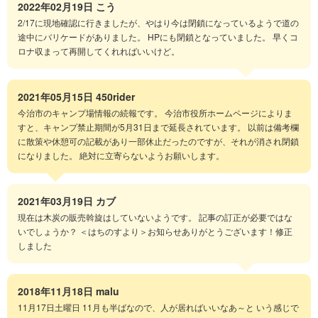
2022年02月19日
こう
2/17に現地確認に行きましたが、やはり今は閉鎖になっているようで道の
途中にバリケードがありました。 HPにも閉鎖となっていました。 早くコ
ロナ収まって再開してくれればいいけど。
2021年05月15日
450rider
今治市のキャンプ場情報の続報です。 今治市役所ホームページによりま
すと、キャンプ禁止期間が5月31日まで延長されています。 以前は備考欄
に散策や休憩可の記載があり一部休止だったのですが、それが消され閉鎖
になりました。 絶対に立寄らないようお願いします。
2021年03月19日
カブ
現在は木炭の販売斡旋はしていないようです。 記事の訂正が必要ではな
いでしょうか？ ＜はちのすより＞お知らせありがとうございます！修正
しました
2018年11月18日
malu
11月17日土曜日 11月も半ばなので、人が居ればいいなあ～と いう感じで