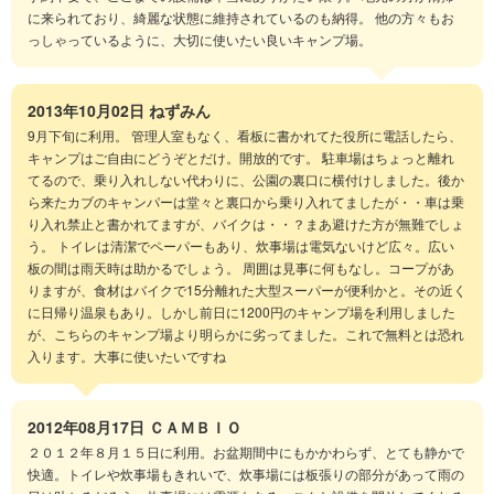
に来られており、綺麗な状態に維持されているのも納得。 他の方々もお
っしゃっているように、大切に使いたい良いキャンプ場。
2013年10月02日
ねずみん
9月下旬に利用。 管理人室もなく、看板に書かれてた役所に電話したら、
キャンプはご自由にどうぞとだけ。開放的です。 駐車場はちょっと離れ
てるので、乗り入れしない代わりに、公園の裏口に横付けしました。後か
ら来たカブのキャンパーは堂々と裏口から乗り入れてましたが・・車は乗
り入れ禁止と書かれてますが、バイクは・・？まあ避けた方が無難でしょ
う。 トイレは清潔でペーパーもあり、炊事場は電気ないけど広々。広い
板の間は雨天時は助かるでしょう。 周囲は見事に何もなし。コープがあ
りますが、食材はバイクで15分離れた大型スーパーが便利かと。その近く
に日帰り温泉もあり。しかし前日に1200円のキャンプ場を利用しました
が、こちらのキャンプ場より明らかに劣ってました。これで無料とは恐れ
入ります。大事に使いたいですね
2012年08月17日
ＣＡＭＢＩＯ
２０１２年８月１５日に利用。お盆期間中にもかかわらず、とても静かで
快適。トイレや炊事場もきれいで、炊事場には板張りの部分があって雨の