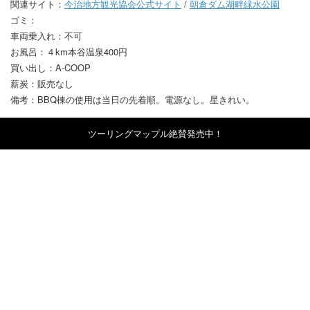
関連サイト：
今治地方観光協会公式サイト
/
朝倉ダム湖畔緑水公園
ゴミ：
車両乗入れ：不可
お風呂：４km本谷温泉400円
買い出し：A-COOP
薪炭：販売なし
備考：BBQ棟の使用は当日の先着順。電源なし。星きれい。
ツーリングマップル絶賛発売中！