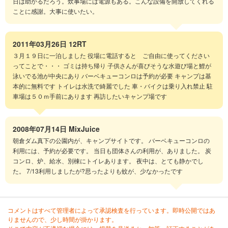
日は助かるだろう。炊事場には電源もある。こんな設備を開放してくれる
ことに感謝。大事に使いたい。
2011年03月26日
12RT
３月１９日に一泊しました 役場に電話すると ご自由に使ってください
ってことで・・・ ゴミは持ち帰り 子供さんが喜びそうな水遊び場と鯉が
泳いでる池が中央にあり バーベキューコンロは予約が必要 キャンプは基
本的に無料です トイレは水洗で綺麗でした 車・バイクは乗り入れ禁止 駐
車場は５０ｍ手前にあります 再訪したいキャンプ場です
2008年07月14日
MixJuice
朝倉ダム真下の公園内が、キャンプサイトです。 バーベキューコンロの
利用には、予約が必要です。 当日も団体さんの利用が、ありました。 炭
コンロ、炉、給水、別棟にトイレあります。 夜中は、とても静かでし
た。 7/13利用しましたが?思ったよりも蚊が、少なかったです
コメントはすべて管理者によって承認検査を行っています。即時公開ではあ
りませんので、少し時間が掛かります。