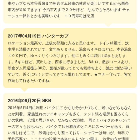
車やカブなら本谷温泉まで朝倉ダム経由の林道が楽しいです 山から西条
市内が遠望できます 今治市内まで２０分ほど なんでもそろいます チャ
ーシュー卵丼とかも美味いです １０円寿司は閉店
2017年04月19日
ハンターカブ
ロケーション最高で、上級の部類に入ると思います。 トイレ綺麗で、炊
事場も清掃されていて、文句ありません。温泉も４キロほどに、本谷温泉
４００円で、ゆっくりくつろげます。他にも近くに鈍川｣温泉もありま
す。5キロほど。買出しは、西条に行きました。8キロ。散歩コースあり。
朝倉ダム周辺徒歩30分。葉桜が散ってとても気持ちよく、池には鯉が泳い
でいて、近くに行くと寄ってきて人慣れしてます。★マナー守って、皆で
存続して行きたいですね。
2016年06月20日
SKB
2016年5月4日に利用 バイクにて かなり分かりづらく、迷いながらもなん
とか到着。 家族連れのデイキャンプも多く、テント張る場所も困るくら
いの状態。 穴場と思いきや、なかなかの混雑。 同じくバイクのキャンパ
ーの方々もおられた。 バイクで15分程度のところにスーパーがあり、買
い出しはそこで。 設備はかなり整っており、シャワーは無いが、無料で
予約不要で、ここまでの設備は本当にありがたい限り。 地元の方が清掃