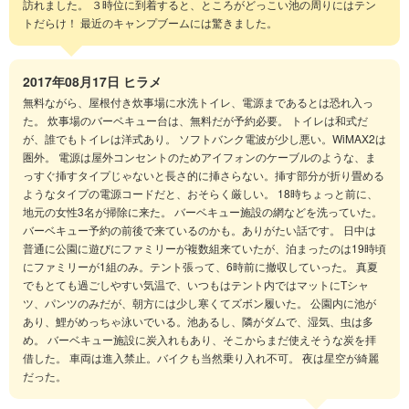
訪れました。 ３時位に到着すると、ところがどっこい池の周りにはテン
トだらけ！ 最近のキャンプブームには驚きました。
2017年08月17日
ヒラメ
無料ながら、屋根付き炊事場に水洗トイレ、電源まであるとは恐れ入っ
た。 炊事場のバーベキュー台は、無料だが予約必要。 トイレは和式だ
が、誰でもトイレは洋式あり。 ソフトバンク電波が少し悪い。WiMAX2は
圏外。 電源は屋外コンセントのためアイフォンのケーブルのような、ま
っすぐ挿すタイプじゃないと長さ的に挿さらない。挿す部分が折り畳める
ようなタイプの電源コードだと、おそらく厳しい。 18時ちょっと前に、
地元の女性3名が掃除に来た。 バーベキュー施設の網などを洗っていた。
バーベキュー予約の前後で来ているのかも。ありがたい話です。 日中は
普通に公園に遊びにファミリーが複数組来ていたが、泊まったのは19時頃
にファミリーが1組のみ。テント張って、6時前に撤収していった。 真夏
でもとても過ごしやすい気温で、いつもはテント内ではマットにTシャ
ツ、パンツのみだが、朝方には少し寒くてズボン履いた。 公園内に池が
あり、鯉がめっちゃ泳いでいる。池あるし、隣がダムで、湿気、虫は多
め。 バーベキュー施設に炭入れもあり、そこからまだ使えそうな炭を拝
借した。 車両は進入禁止。バイクも当然乗り入れ不可。 夜は星空が綺麗
だった。