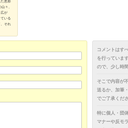
れた恵那
の山々、
と広が
っている
て、それ
コメントはす
を行っていま
ので、少し時
そこで内容が
送るか、加筆
でご了承くだ
特に個人・団
マナーや反モ