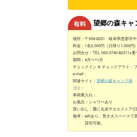
望郷の森キャ
場所：〒509-8231 岐阜県恵那市中
料金：1名2,000円（日帰り1,000円)
お問合せ：TEL 050-3740-82311※
期間：4月〜11月
チェックイン & チェックアウト：
e-mail：
関連サイト：
望郷の森キャンプ場
ゴミ：
車両乗入れ：
お風呂：シャワーあり
買い出し：麓に丸栄サカエストア(
備考：wifiあり。焚き火スペース
貸切可能。