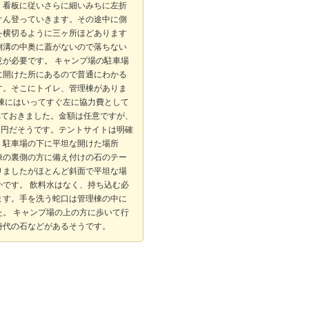
。看板に従いさらに細いみちに左折
ぐん登っていきます。その途中に側
を横切るように三ヶ所ほどあります
側溝の中奥に蓋がないので落ちない
意が必要です。 キャンプ場の駐車場
に開けた所にあるので普通にわかる
す。そこにトイレ、管理棟がありま
理棟にはいってすぐ左に協力費として
入れておきました。金額は任意ですが、
00円だそうです。テントサイトは明確
、駐車場の下に平坦な開けた場所
棟の裏側の方に備え付けの石のテー
りましたがほとんど斜面で平坦な場
かです。 飲料水はなく、持ち込む必
ます。手を洗う蛇口は管理棟の中に
た。 キャンプ場の上の方に歩いて行
時代の石などがあるそうです。