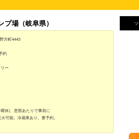
ンプ場
（岐阜県）
ツ
野方町4443
要予約
フリー
日曜休)、恵那あたりで事前に
で直火可能。冷蔵庫あり。要予約。