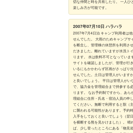
切な仲間と時を共有したり。 一人ひ
楽しみ方が可能です。
2007年07月10日
ハラハラ
2007年7月4日泊 キャンプ利用者は
せんでした。 大雨のためキャンプサ
を断念し、管理棟の休憩所を利用さ
だきました。離れていますが水洗ト
ります。 水は飲料不可となっています
サイトを確認しましたが、管理が行
いるにもかかわらず区画がさっぱり
せんでした。土日は管理人がいます
と良いでしょう。 平日は管理人がい
で、協力金を管理組合まで持参する
ります。 なお予約制ですから、あら
理組合に住所・氏名・宿泊人員の申
てください。無断で利用すると獣（
に襲われる可能性があります。予約
入手をしておくと良いでしょう（翌
を横断する熊を見かけました）。 晴
ば、少し登ったところにある「物見