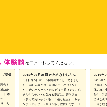
ンプ場管
2018年06月25日
かわさきおじさん
2016年
6月下旬の日曜日に事前調査に行ってきまし
2016年
が融合す
た。 前日が雨の為、利用者はいませんでし
に電話し
の山頂付
た。 赤いカタナさんのレビュー通りです。残
休の真ん
。 日本
念ながらテントを張れる場所は、管理棟前
為か、利
んだり、
（張って良いかは不明、４張り程度）、キャ
のりなの
たり、大
ンプファイヤー広場（８張り程度）です。 山
い道が続