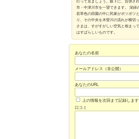
行って見ましょう。眼下に、合併さ
市・中津川市を一望できます。 深緑
若草色の田園の中に民家がポツポツ
り、その中央を木曽川の流れが横切
さまは、すがすがしい空気と相まっ
はすばらしいものです。
あなたの名前
メールアドレス（非公開）
あなたのURL
上の情報を次回まで記録します
口コミ