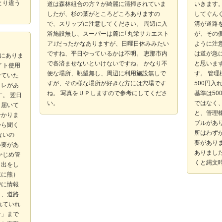
とり違う
道は森林組合の方？が綺麗に清掃されていま
いきます
したが、杉の葉がところどころありますの
してぐん
で、スリップに注意してください。 周辺に入
溝が道路
浴施設無し、スーパーは麓に｢丸栄サカエスト
が、その
ア｣だったかなありますが、日曜日休みみたい
ように注
ですね、平日やっているかは不明。 恵那市内
は道が急
他にありま
で各済ませないといけないですね。 かなり不
と思いま
イト使用
便な場所、眺望無し、周辺に利用施設無しで
す。 管
せていた
すが、その様な場所が好きな方には穴場です
500円
イレがあ
ね。 写真をＵＰしますので参考にしてくださ
基準は5
。 翌日
い。
ではなく
き届いて
と、管理
分かりま
ブルがあ
から聞く
所はわず
ないの
要があり
必要があ
ありまし
かじめ管
くと縄文
し出をし
主に熊）
時に情報
日、道路
れていれ
岩」まで