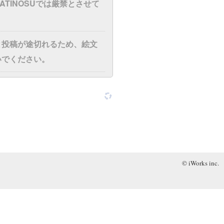
ATINOSUでは厳禁とさせて
と投稿が途切れるため、絵文
いでください。
© iWorks inc.