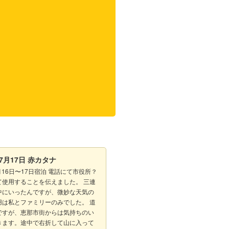
07月17日
赤カタナ
7月16日〜17日宿泊 電話にて市役所？
て使用することを伝えました。 三連
中にいったんですが、微妙な天気の
用は私とファミリーのみでした。 道
ですが、恵那市街からは気持ちのい
きます。途中で右折して山に入って