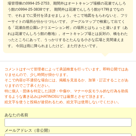
場管理棟の0994-25-2753、期間外はオートキャンプ場横の花瀬でんしろ
う館の0994-25-3838です。 期間外は花瀬でんしろう館が17時までなの
で、それまでに受付を済ませましょう。そこで地図をもらわないと、フリ
ーサイトの場所が分かりづらいです。 グーグルマップで検索して出てく
る「花瀬自然公園レクリエーション村」の場所とはちょっと違います（あ
れは花瀬でんしろう館の敷地）。オートキャンプ場とは反対の、橋をわた
ったところにあって、うっかりするとたんなる小さな広場と見間違えま
す。 今回は雨に降られましたけど、また行きたいです。
コメントはすべて管理者によって承認検査を行っています。即時公開ではあ
りませんので、少し時間が掛かります。
そこで内容が不適切な場合には、掲載を見送るか、加筆・訂正することがあ
りますのでご了承ください。
特に個人・団体を特定した誹謗・中傷や、マナーや反モラル的な行為を助長
するような書き込みはHATINOSUでは厳禁とさせて頂きます。
絵文字を使うと投稿が途切れるため、絵文字は使用しないでください。
あなたの名前
メールアドレス（非公開）