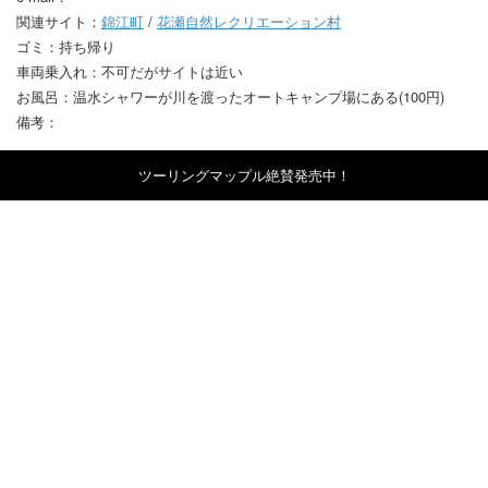
関連サイト：
錦江町
/
花瀬自然レクリエーション村
ゴミ：持ち帰り
車両乗入れ：不可だがサイトは近い
お風呂：温水シャワーが川を渡ったオートキャンプ場にある(100円)
備考：
ツーリングマップル絶賛発売中！