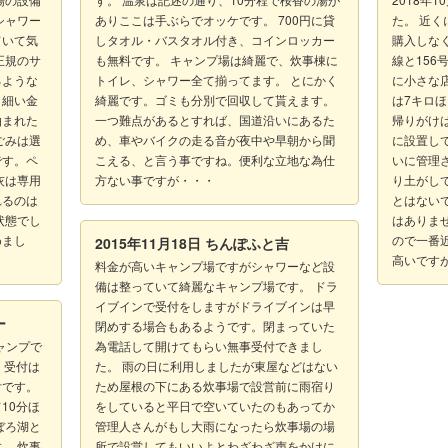
シャワー
ありここは手ぶらでオッケです。 700円に貸
た。 近
ていて気
しタオル・バスタオル付き、コインロッカー
購入しなく
正規のサ
も無料です。 キャンプ場は綺麗で、炊事棟に
線と15
るような
トイレ、シャワー全て揃ってます。 とにかく
に小さな
も細い金
綺麗です。ゴミも分別で回収して貰えます。
は7キロ
泊まれた
一つ難点があるとすれば、国道沿いにあるた
帰りがけ
ごみは選
め、車やバイクの走る音が夜中や早朝から聞
に設置し
です。ペ
こえる、と言う事ですね。便利な立地な為仕
いに管理
灰は専用
方ない事ですが・・・
り土がし
れるのは
とはない
状態でし
はありま
めまし
ので一番
2015年11月18日
ちんぽふと吉
高いです
料金が高いキャンプ場ですがシャワーなど設
備は整っていて綺麗なキャンプ場です。 ドラ
イブインで受付をしますがドライブインは早
ー
閉めする場合もあるようです。閉まっていた
ャンプで
為電話して開けてもらい無事受付できまし
円。受付は
た。 雨の日に利用しましたが東屋などはない
付です。
ため屋根の下にある炊事場で設営前に雨宿り
10分ほ
をしていると平日で空いていたのもあってか
ぼろ湖と
管理人さんがもし大雨になったら炊事場の場
。 炊事
所で設営してもいいよとわざわざ声をかけに