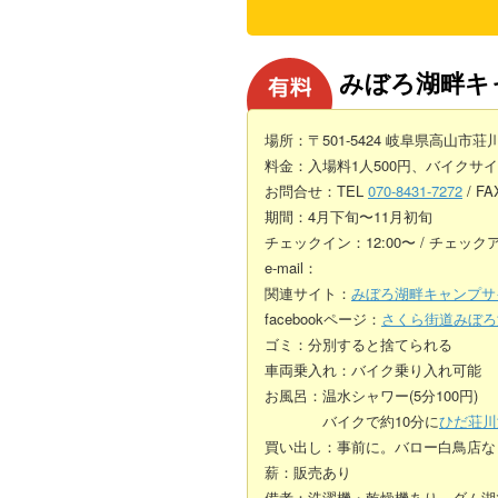
みぼろ湖畔キ
場所：〒501-5424 岐阜県高山市荘川
料金：入場料1人500円、バイクサイト
お問合せ：TEL
070-8431-7272
/ FA
期間：4月下旬〜11月初旬
チェックイン：12:00〜 / チェックア
e-mail：
関連サイト：
みぼろ湖畔キャンプサ
facebookページ：
さくら街道みぼろ
ゴミ：分別すると捨てられる
車両乗入れ：バイク乗り入れ可能
お風呂：温水シャワー(5分100円)
バイクで約10分に
ひだ荘川
買い出し：事前に。バロー白鳥店な
薪：販売あり
備考：洗濯機・乾燥機あり。ダム湖