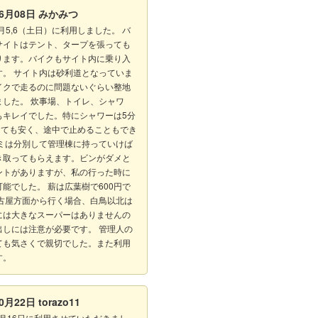
06月08日
みかみつ
６月5,6（土日）に利用しました。 バ
サイトはテント、タープを張っても
ります。バイクもサイト内に乗り入
す。 サイト内は砂利道となっていま
イクで走るのに問題ないぐらい整地
ました。 炊事場、トイレ、シャワ
もキレイでした。特にシャワーは5分
ととても安く、途中で止めることもでき
ゴミは分別して管理棟に持っていけば
き取ってもらえます。ビンがダメと
ントがありますが、私の行った時に
能でした。 薪は広葉樹で600円で
名古屋方面から行く場合、白鳥以北は
には大きなスーパーはありませんの
出しには注意が必要です。 管理人の
ても気さくで親切でした。また利用
す。
10月22日
torazo11
10月16日に利用させていただきまし