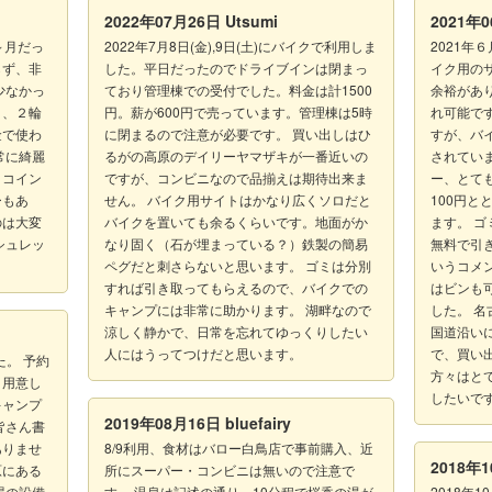
2022年07月26日
Utsumi
2021年
日～月だっ
2022年7月8日(金),9日(土)にバイクで利用しま
2021年
らず、非
した。平日だったのでドライブインは閉まっ
イク用の
少なかっ
ており管理棟での受付でした。料金は計1500
余裕があ
り、２輪
円。薪が600円で売っています。管理棟は5時
れ可能で
金で使わ
に閉まるので注意が必要です。 買い出しはひ
すが、バ
常に綺麗
るがの高原のデイリーヤマザキが一番近いの
されてい
、コイン
ですが、コンビニなので品揃えは期待出来ま
ー、とて
ーもあ
せん。 バイク用サイトはかなり広くソロだと
100円
のは大変
バイクを置いても余るくらいです。地面がか
ます。 
シュレッ
なり固く（石が埋まっている？）鉄製の簡易
無料で引
ペグだと刺さらないと思います。 ゴミは分別
いうコメ
すれば引き取ってもらえるので、バイクでの
はビンも可
キャンプには非常に助かります。 湖畔なので
した。 
涼しく静かで、日常を忘れてゆっくりしたい
国道沿い
人にはうってつけだと思います。
で、買い
た。 予約
方々はと
と用意し
したいで
キャンプ
2019年08月16日
bluefairy
皆さん書
ありませ
8/9利用、食材はバロー白鳥店で事前購入、近
2018年
原にある
所にスーパー・コンビニは無いので注意で
場の設備
す。 温泉は記述の通り、10分程で桜香の湯が
2018年