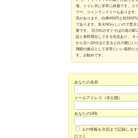
場、トイレ共に非常に綺麗です。コ
ワー、コインランドリーもあります。
売があります。白樺450円と松550円
プあります。直火NGらしいので焚き
要です。 荘川ICのすぐそばの道の駅
設と食料買出しできる売店あり。 キ
から北へ20分ほど走ると白川郷にい
飛騨の拠点として非常にいい場所だ
す。お勧めです。
あなたの名前
メールアドレス（非公開）
あなたのURL
上の情報を次回まで記録します
口コミ