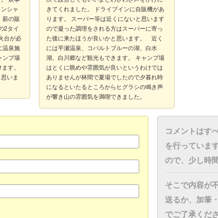
インシャ
きてくれました。 ドライブインに自販機があ
 薪の販
ります。 スーパー等は近くにないと思います
の2タイ
ので凝った調理をされる方はスーパーに寄っ
火台が必
た後に来たほうが良いかと思います。 近く
に温泉施
には平瀬温泉、コバルトブルーの湖、白水
ャンプ場
湖。白川郷など観光もできます。 キャンプ場
けます。
はとくに眺めや雰囲気が良いというわけでは
と思いま
ありませんが林間で夏場でしたので夕暮れ時
になるといたるところからヒグラシの鳴き声
が響き山の雰囲気を満喫できました。
コメントはす
を行っていま
ので、少し時
そこで内容が
送るか、加筆
でご了承くだ