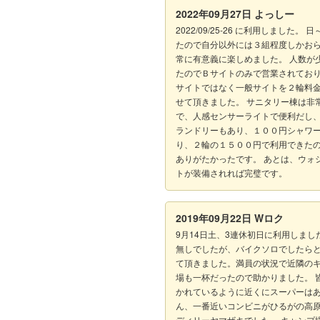
2022年09月27日
よっしー
2022/09/25-26 に利用しました。 
たので自分以外には３組程度しかお
常に有意義に楽しめました。 人数が
たのでＢサイトのみで営業されてお
サイトではなく一般サイトを２輪料
せて頂きました。 サニタリー棟は非
で、人感センサーライトで便利だし
ランドリーもあり、１００円シャワ
り、２輪の１５００円で利用できた
ありがたかったです。 あとは、ウォ
トが装備されれば完璧です。
2019年09月22日
Wロク
9月14日土、3連休初日に利用しまし
無しでしたが、バイクソロでしたら
て頂きました。満員の状況で近隣の
場も一杯だったので助かりました。 
かれているように近くにスーパーは
ん、一番近いコンビニがひるがの高
ディリーヤマザキでした。 キャンプ