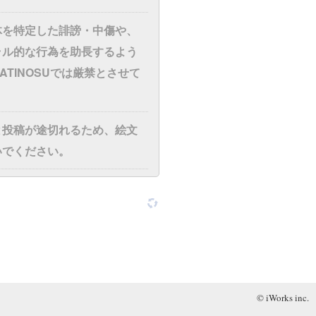
体を特定した誹謗・中傷や、
ラル的な行為を助長するよう
ATINOSUでは厳禁とさせて
と投稿が途切れるため、絵文
いでください。
© iWorks inc.