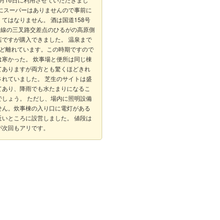
くにスーパーはありませんので事前に
てはなりません。 酒は国道158号
6号線の三叉路交差点のひるがの高原側
店ですが購入できました。 温泉まで
ほど離れています。この時期ですので
は寒かった。 炊事場と便所は同じ棟
てありますが両方とも驚くほどきれ
されていました。 芝生のサイトは盛
てあり、降雨でも水たまりになるこ
でしょう。 ただし、場内に照明設備
せん。炊事棟の入り口に電灯がある
近いところに設営しました。 値段は
が次回もアリです。