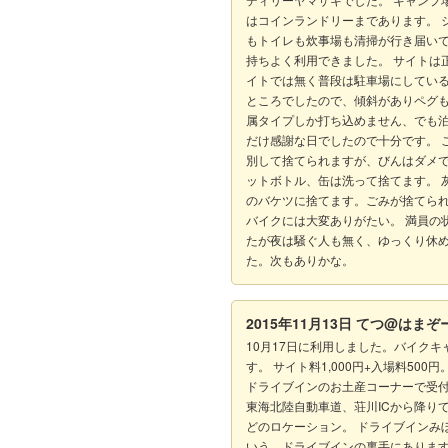
はコインランドリーまであります。 
もトイレも炊事場も清掃が行き届い
持ちよく利用できました。 サイトは
イトでは無く普段は駐車場にしてい
ところでしたので、傾斜がありペグ
属タイプしか打ち込めません、でも
だけ感謝な日でしたので十分です。 
別して捨てられますが、びんはダメ
ットボトル、缶は洗って捨てます。 
のバケツに捨てます。ごみが捨てら
バイクには大変ありがたい。 満員の
たが夜は騒ぐ人も無く、ゆっくり休
た。次もありかな。
2015年11月13日
てつ@はまぞ
10月17日に利用しました。バイクキ
す。 サイト料1,000円+入場料500
ドライブインのお土産コーナーで受
東海北陸自動車道、荘川ICから降りて
どのロケーション。 ドライブインみ
いう、ドライブインの裏手にあります