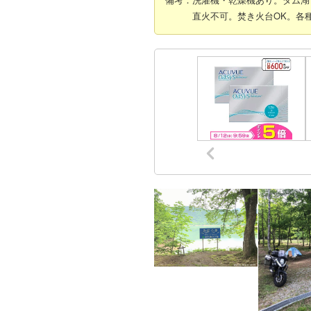
直火不可。焚き火台OK。各種