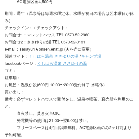
AC電源区画4,500円
期間：通年（温泉等は毎週水曜定休。水曜が祝日の場合は翌木曜日が休
み）
チェックイン： / チェックアウト：
お問合せ1：マレットハウス TEL 0573-52-2960
お問合せ2：ささゆりの湯 TEL 0573-52-3131
e-mail：sasayuri★onsen.enat.jp (★を@に変更）
関連サイト：
くしはら温泉 ささゆりの湯
/
キャンプ場
facebookページ：
くしはら温泉 ささゆりの湯
ゴミ：
駐車場：
お風呂：温泉併設(600円 10:00〜20:00受付終了 水曜休)
買い出し：
備考：必ずマレットハウスで受付をし、温泉や喫茶、直売所を利用のこ
と。
直火禁止。焚き火台OK。
発電機等の使用は21:00〜翌9:00は禁止。
フリースペースは4泊目以降無料。AC電源区画のみ2ヶ月前より
予約可能。