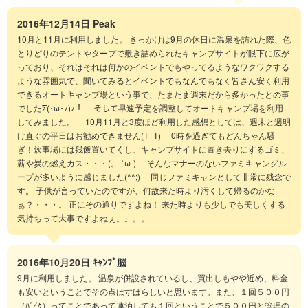
2016年12月14日
Peak
10月と11月に利用しました。 きっかけは9月の休日に温泉を訪れた際、色
とりどりのテントやタープで敷き詰められたキャンプサイトが眼下に広が
っており、それはそれは何かのイベントでもやってるようなワクワクする
ような雰囲気で、聞いてみるとイベントでもなんでもなく皆さん安く利用
できるオートキャンプ場という事で、たまたま週末だから多かったとの事
でしたΣ(･ω･ﾉ)ﾉ！ そして早速予定を調整してオートキャンプ場を利用
してみました。 10月11月と3度ほど利用した感想としては、週末と週明
け直ぐの平日はお勧めできません(T_T) 0時を過ぎてもどんちゃん騒
ぎ！炊事場には残飯置いてくし、キャンプサイトに置き去りにするゴミ、
薪や炭の燃えカス・・・(。-`ω-) そんなマナーのないファミキャングル
ープが多いように感じました(^^;) 同じファミキャンとして非常に残念で
す。 子供が言っていたのですが、何故来た時より汚くして帰るのかな
ぁ？・・・。 正にその通りですよね！ 来た時よりも少しでも美しくする
気持ちって大事ですよねぇ。。。。
2016年10月20日
ｷｬﾝﾌﾟ脳
9月に利用しました。 温泉が併設されているし、買出しもやや近め、料金
も安いということでその点はすばらしいと思います。また、１回５００円
（ﾊﾞｲｸ）ってことであって連泊しても１回ということで５００円と管理の