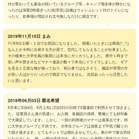
付が変わっても宴会が続いているグループ等…キャンプ場全体が静かにな
ったのは深夜2時過ぎった頃(苦笑) 設備はウォシュレット付のトイレにな
ったり、炊事場が増設され文句無しなだけに残念です。
2019年11月10日
まみ
11月9日土曜～１泊でお世話になりました。 朝着いたときには満員(^_^;)
なんとか８時に出発する方が居て、交代してもらえることが出来ました。
その後来た大学生風の集団には本当にガッカリしました。 夜中１時まで
笑い声や焚き火などマナー違反の数々で本当にイライラしました。 ギア
を見ると立派な物が揃っており、初心者ではなさそう。 施設や管理の方
が良い人ばかりだったので残念でなりません。 次回あったっら注意した
いと思います。
2018年06月03日
匿名希望
5月末に3泊4日、6月上旬に2泊3日の日程で2週連続で利用させて頂きまし
た。 従業員さん達の気遣い、お人柄、各施設の清掃、整備とても好印象
で大満足しています。 しかし、一部の利用者のマナーは落第点です。特
に大学生グループと子供です。 大学生グループは深夜まで平気で騒ぐの
で煩さ過ぎます。とてもテントでは寝れませんでした。車の中で寝る羽目
になりました。 後、一部の子供です。干しておいた布団に平気でドブの