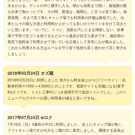
水をかける、テントの中に勝手に入る。朝から深夜まで煩い、最低限の躾
も出来て無かったです。その間、親達は…無関心。と言うか見て無い。放
置状態。 今まで見て来たキャンプ場でも利用者の評価は最低でした。出
来たらその様な方達と利用料が上がっても良いのでサイトを分けて頂きた
いと思います。 ついでに、トイレ、洗面を汚したまま掃除しない。炊事
場で平気で生ゴミを捨てるなどルール違反が目立ち過ぎです。 施設側の
善意で低料金で利用させて頂いている立場として非常に心が痛みました。
これから利用される方はルールを守り皆で気持ち良く使わせて頂く努力を
しましょう。
2018年03月24日
オズ蔵
2018年3月23日に利用しました 来月から料金値上がり(フリーサイト・自
動車利用￥1000→￥2000)とのことです、電源サイトも完備になる(要予
約)そうです。 トイレ工事中につき使用不可で仮設トイレでした。 このリ
ニューアルでマナーの悪い利用者が減ると良いですね…
2017年07月23日
wロク
7月16日（日）3連休の中日に利用しました。 近くにキャンプ場が無く、
ファミキャン場ですが仕方なく隅の方に幕営しました。 隣接する温泉は