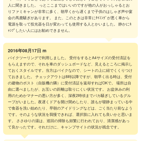
人に聞きました。 っとここまではいいのですが他の人がおっしゃるとお
りファミキャンが非常に多く、朝早くから遅くまで子供のはしゃぎ声や宴
会の馬鹿騒ぎがあります。 また、このときは非常にﾀｲﾐﾝｸﾞが悪く車から
電源を取って投光器を日が変わっても使用する人とかいました。 静かにｷ
ｬﾝﾌﾟしたい人にはお勧めできません。
2016年08月17日
m
バイクツーリングで利用しました。 受付をするとA4サイズの受付済証を
もらえますので、それを車のダッシュボードなど、見えるところに掲示し
ておくスタイルです。当方はバイクなので、シートの上に紐でくくりつけ
ておきました。 チェックアウトは8時以降ですが、朝早く出る時は、受付
の建物のポスト（自販機の隣）に受付済証を返却すればOKで。 場所は自
由に選べましたが、お互いの距離は取りにくい状況です。 お盆休みの利
用のためかマナーの悪い方が多く、深夜2時頃までバカ騒ぎしているグル
ープがいました。夜遅くドアを開け閉めしたり、誰もが寝静まっている中
で食器を洗い始めたり、早朝のアイドリングなどは、ごく当たり前なよう
です。そのような状況を我慢できれば、選択肢に入れても良いかと思いま
す。 ささゆりの湯は、巡回の掃除も頻繁に行われており、清潔感があっ
て良かったです。それだけに、キャンプサイトの状況が残念です。