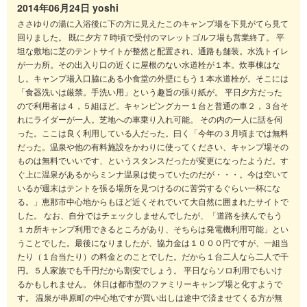
2014年06月24日
yoshi
ささゆりの湯に入浴後に下の方に見えたこのキャンプ場を下見がてら見て
回りました。 既に夕方７時頃で受付のマレットゴルフ場も営業終了。 平
坦な敷地に芝のテントサイトが整然と配置され、通路も舗装。水洗トイレ
が一カ所。その出入り口の近くに屋根のない水道栓が１本。炊事棟はな
し。キャンプ場入口脇にある小食堂の外壁にもう１本水道栓が。そこには
「食器洗いは厳禁。手洗い用」という趣旨の張り紙が。 平日夕方だった
ので利用者は４，５組ほど。キャンピングカー１台と普通の車２，３台そ
れにライダーが一人。芝地への車乗り入れ可能。 その内の一人に話を伺
った。ここは良く利用している人だった。曰く「今年の３月頃までは無料
だった。温泉や他の有料施設をかわりに使ってください、キャンプ場その
ものは無料でいいです、というスタンスだったが変更になったようだ。す
ぐ上に温泉があるからミンナ温泉は使っていたのだが・・・。今は空いて
いるが週末はテントを張る場所を見つけるのに苦労するぐらい一杯にな
る。」恵那市中心地からもほど近くそれでいて大自然に囲まれたサイトで
した。 なお、自分ではチェックしませんでしたが、「道路を挟んでもう
１カ所キャンプ利用できるところがあり、そちらは発電機利用可能」とい
うことでした。最後になりましたが、協力金は１０００円ですが、一組当
たり（１台当たり）の料金とのことでした。だから１台二人なら二人で千
円。５人家族でも千円だから割安でしょう。 平日ならソロ利用でもいけ
るかもしれません。 休日は都市型のファミリーキャンプ場と化すようで
す。 温泉が串原町の中心地ですが買い出しは途中で済ませてくる方が無