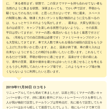
に、「来る者拒まず」状態で、この安さでマナーを持ち合わせてない者も
当然のように集まる状態。 深夜まわっても、でかい声で話す、早朝から
騒ぐなんてのも当たり前、と思った方がよいです、特に週末。 スペース
の制限も無い為、物凄く大きいテントを我が物顔のように立ち並べるの
は、ちょっとヤリスギのような気がします、、 週末は、大変な状況にな
るのは必至で、キャンプを楽しめる状態ではないような。。 その反面、
平日は空いてますが、マナーの悪い集団がいるとうるさく最悪ですけど
ね。（耳栓などでの自己防衛は必要です） ファミリーキャンプのテント
も大型化してきてます。車で大人数で来られる場合の値段の設定をもう少
し上げた方が良いかと思います。 あと、温泉が終了後、車の乗り入れは
出来ないようにすることの検討をお願いしたいと思います。これをしてく
れるだけで深夜、早朝が穏やかに過ごせます。 温泉がすぐ目の前にあ
り、通年の営業、週末や連休を避ければゆったりと過ごせることを考える
ともう少し利用してみたいキャンプ場です。 このようなキャンプ場が無
くならないように利用したいと思います。
2019年11月30日
ロコモト
リニューアルしてから初めて来ましたが、以前と同じくマナーの悪いキャ
ンパーが多いです。(特に週末) 夜中にデカいトレーラーハウスを牽引した
人が我が物顔で設営しテールランプは常時点灯、先に後ろで設営してたキ
ャンパーはおそら眩しくて迷惑でしたでしょう。 他にもバイクで来て日