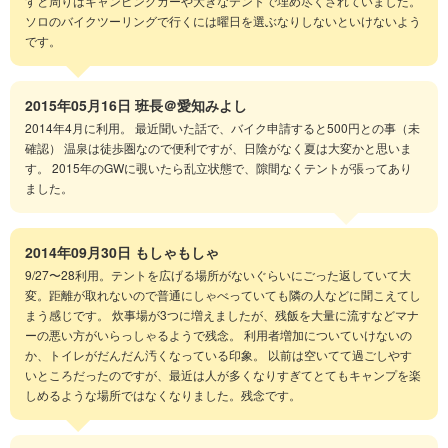
すと周りはキャンピングカーや大きなテントで埋め尽くされていました。
ソロのバイクツーリングで行くには曜日を選ぶなりしないといけないよう
です。
2015年05月16日
班長＠愛知みよし
2014年4月に利用。 最近聞いた話で、バイク申請すると500円との事（未
確認） 温泉は徒歩圏なので便利ですが、日陰がなく夏は大変かと思いま
す。 2015年のGWに覗いたら乱立状態で、隙間なくテントが張ってあり
ました。
2014年09月30日
もしゃもしゃ
9/27〜28利用。テントを広げる場所がないぐらいにごった返していて大
変。距離が取れないので普通にしゃべっていても隣の人などに聞こえてし
まう感じです。 炊事場が3つに増えましたが、残飯を大量に流すなどマナ
ーの悪い方がいらっしゃるようで残念。 利用者増加についていけないの
か、トイレがだんだん汚くなっている印象。 以前は空いてて過ごしやす
いところだったのですが、最近は人が多くなりすぎてとてもキャンプを楽
しめるような場所ではなくなりました。残念です。