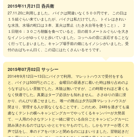
2015年11月21日
呑兵衛
27.11.20に利用しました。 バイクは間違いなく５００円です。 この日は
１５組ぐらい来ていましたが、バイクは私だけでした。 トイレはきれい
な水洗、水場の蛇口は３本、直火は禁止（たき火台等を使うこと）。 ２
１日朝６：３０ごろ朝飯を食べていると、目の前５メートルぐらいを大き
なイノシシがゆっくりと歩いていました。コッヘルの音に反応することな
く行ってしまいました。キャンプ場手前の畑にもイノシシがいました。受
付のおばちゃん曰く、この辺にはたくさんいるそうです。
2015年07月02日
サッシー
2014年9月12日〜13日にバイクで利用。 マレットハウスで受付をする
と、バイクは500円とのこと。 金曜日の昼過ぎに着いた時は独り占めのよ
うなすばらしい景観でした。木陰は無いですが、この時期それほど暑くも
なく快適でした。真夏はタープ必須かも知れません。 ささゆりの湯に浸
かり、のんびり過ごせました。 唯一の難点は夕方以降マレットハウスが
閉まり、管理する人が居なくなることです。このため、24時を過ぎても遠
慮なくテントの横へキャンピングカーでやってくるキャンパーが大勢居
て、一人用の小さなテントと一緒に寝ている自分ごとキャンピングカーに
踏み潰されるのではないかとヒヤヒヤものでした。しかもマナーが悪く大
声で話をし、車のドアをバタンと閉めるのにはまいりました。翌朝起きだ