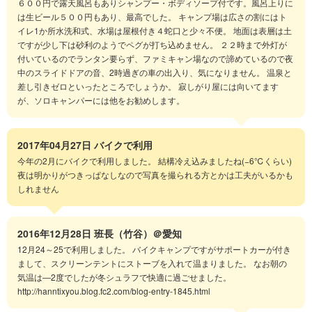
６００円で露天風呂もありシャンプー・ボディソープ付です。風呂上りに
は生ビール５００円もあり、最高でした。 キャンプ場は広さの割にはト
イレ1か所水洗和式、水場は屋根付き４蛇口と少々不便。 地面は表層は土
ですが少し下は砂利のようでペグが打ち込めません。 ２２時まで外灯が
付いているのでランタン要らず、ファミキャン場なので諦めているので夜
中のスライドドアの音、2時過ぎの車の出入り、気になりません。 温泉と
差し引きゼロといったところでしょうか。 寂しがり屋には向いてます
が、ソロキャンパーには他をお勧めします。
2017年04月27日
バイクで利用
今年の2月にバイクで利用しました。 結構冷え込みましたね(−6℃くらい)
夜は明かりがつきっぱなしなので写真を撮られる方とかは工夫がいるかも
しれません
2016年12月28日
班長（竹谷）＠愛知
12月24～25で利用しました。 バイクキャンプですがサポートカーが付き
まして、スクリーンテントにストーブを入れて温まりました。 なお朝の
気温は―2度でしたが冬シュラフで快適に過ごせました。
http://hanntixyou.blog.fc2.com/blog-entry-1845.html