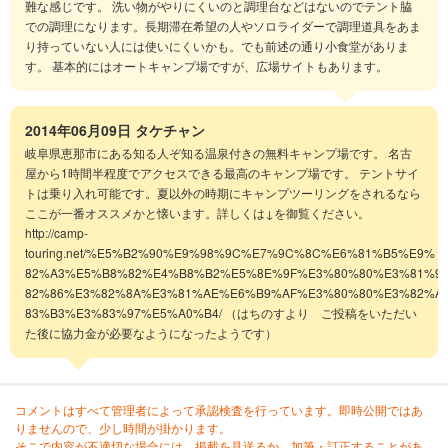
難な感じです。 洗い物がやりにくいのと調理台などはないのでテント脇
での調理になります。長期滞在希望の人やソロライダーで調理道具をあま
り持っていない人には使いにくいかも。でも前述の通り小食堂がありま
す。 基本的にはオートキャンプ場ですが、広場サイトもあります。
2014年06月09日
タケチャン
岐阜県恵那市にある知る人ぞ知る温泉付きの無料キャンプ場です。 名古
屋から1時間半程度でアクセスできる最高のキャンプ場です。 テントサイ
トは乗り入れ可能です。夏以外の時期にキャンプツーリングをされるなら
ここが一番オススメかと懐います。詳しくは↓を御覧ください。
http://camp-
touring.net/%E5%B2%90%E9%98%9C%E7%9C%8C%E6%81%B5%E9%
82%A3%E5%B8%82%E4%B8%B2%E5%8E%9F%E3%80%80%E3%81%9
82%86%E3%82%8A%E3%81%AE%E6%B9%AF%E3%80%80%E3%82%A
83%B3%E3%83%97%E5%A0%B4/ （はちのすより ご投稿をいただい
た後に協力金が必要なようになったようです）
コメントはすべて管理者によって承認検査を行っています。即時公開ではあ
りませんので、少し時間が掛かります。
そこで内容が不適切な場合には、掲載を見送るか、加筆・訂正することがあ