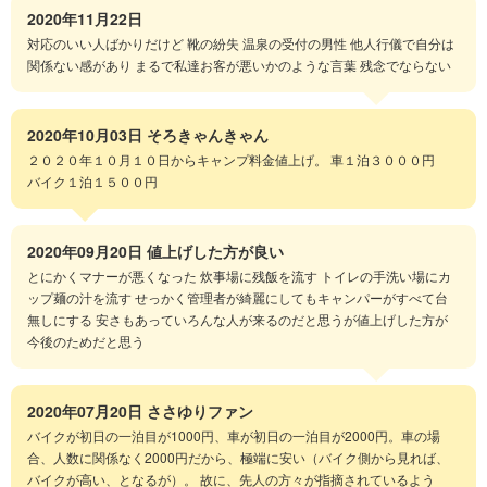
2020年11月22日
対応のいい人ばかりだけど 靴の紛失 温泉の受付の男性 他人行儀で自分は
関係ない感があり まるで私達お客が悪いかのような言葉 残念でならない
2020年10月03日
そろきゃんきゃん
２０２０年１０月１０日からキャンプ料金値上げ。 車１泊３０００円
バイク１泊１５００円
2020年09月20日
値上げした方が良い
とにかくマナーが悪くなった 炊事場に残飯を流す トイレの手洗い場にカ
ップ麺の汁を流す せっかく管理者が綺麗にしてもキャンパーがすべて台
無しにする 安さもあっていろんな人が来るのだと思うが値上げした方が
今後のためだと思う
2020年07月20日
ささゆりファン
バイクが初日の一泊目が1000円、車が初日の一泊目が2000円。車の場
合、人数に関係なく2000円だから、極端に安い（バイク側から見れば、
バイクが高い、となるが）。 故に、先人の方々が指摘されているよう