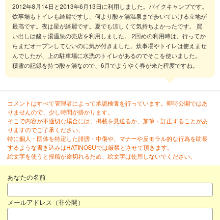
2012年8月14日と2013年6月13日に利用しました。バイクキャンプです。
炊事場もトイレも綺麗ですし、何より酸ヶ湯温泉まで歩いていける立地が
最高です。夜は星が綺麗です。夏でも涼しくて気持ちよかったです。 買
い出しは酸ヶ湯温泉の売店を利用しました。 2回めの利用時は、行ってか
らまだオープンしてないのに気が付きました。炊事場やトイレは使えませ
んでしたが、上の駐車場に水洗のトイレがあるのでそこを使いました。
積雪の記録を持つ酸ヶ湯なので、6月でようやく春が来た程度ですね。
コメントはすべて管理者によって承認検査を行っています。即時公開ではあ
りませんので、少し時間が掛かります。
そこで内容が不適切な場合には、掲載を見送るか、加筆・訂正することがあ
りますのでご了承ください。
特に個人・団体を特定した誹謗・中傷や、マナーや反モラル的な行為を助長
するような書き込みはHATINOSUでは厳禁とさせて頂きます。
絵文字を使うと投稿が途切れるため、絵文字は使用しないでください。
あなたの名前
メールアドレス（非公開）