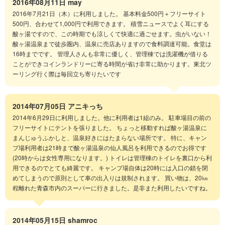
2016年08月11日
may
2016年7月21日（木）に利用しました。 基本料金500円＋フリーサイト
500円、合わせて1,000円で利用できます。 積雪ニュースでよく耳にする
酸ヶ湯ですので、この時期でも涼しくて快適に過ごせます。虫がいない！
酸ヶ湯温泉まで徒歩圏内、温泉に売店ありますので食料調達可能。食堂は
16時までです。 管理人さんも非常に優しく、管理棟では洗濯機が借りる
ことができコインランドリーに寄る時間が省け非常に助かります。東北ツ
ーリング行く際は毎回立ち寄りたいです
2014年07月05日
アニキっち
2014年6月29日に利用しました。他に利用者は1組のみ。 駐車場目の前の
フリーサイトにテントを張りました。 ちょっと移動すれば酸ヶ湯温泉に
まんじゅうふかしと、温泉好きにはたまらない場所です。 特に、キャン
プ場利用者は21時まで酸ヶ湯温泉の仙人風呂を利用できるのでお得です
(20時からは女性専用になります。) トイレは管理棟のトイレを裏口から利
用できるのでとても綺麗です。 キャンプ場自体は20時には入口の鎖を閉
めてしまうので原則として車の出入りは規制されます。 買い物は、20㎞
程離れた青森市内のスーパーに行きました。是非また利用したいですね。
2014年05月15日
shamroc