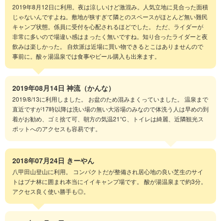
2019年8月12日に利用。夜は涼しいけど激混み。人気立地に見合った面積
じゃないんですよね。敷地が狭すぎて隣とのスペースがほとんど無い難民
キャンプ状態。係員に受付を心配されるほどでした。 ただ、ライダーが
非常に多いので場違い感はまったく無いですね。知り合ったライダーと夜
飲みは楽しかった。 自炊派は近場に買い物できるとこはありませんので
事前に。酸ヶ湯温泉では食事やビール購入も出来ます。
2019年08月14日
神流（かんな）
2019/8/13に利用しました。 お盆のため混みまくっていました。 温泉まで
直近ですが17時以降は洗い場の無い大浴場のみなので体洗う人は早めの到
着がお勧め、ゴミ捨て可、朝方の気温21℃、トイレは綺麗、近隣観光ス
ポットへのアクセスも容易です。
2018年07月24日
きーやん
八甲田山登山に利用。 コンパクトだが整備され居心地の良い芝生のサイ
トはブナ林に囲まれ本当にイイキャンプ場です。 酸が湯温泉まで約3分。
アクセス良く使い勝手も◎。