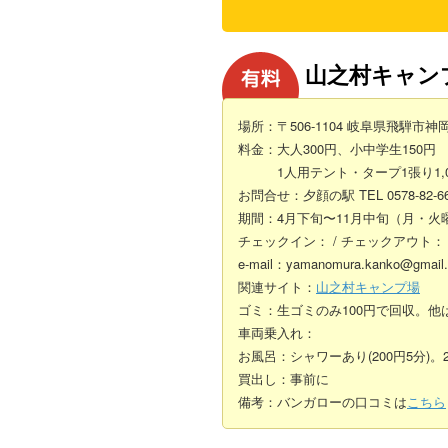
山之村キャン
場所：〒506-1104 岐阜県飛騨市神
料金：大人300円、小中学生150円
1人用テント・タープ1張り1,00
お問合せ：夕顔の駅 TEL 0578-82-6661
期間：4月下旬〜11月中旬（月・火
チェックイン： / チェックアウト：
e-mail：yamanomura.kanko@gmail
関連サイト：
山之村キャンプ場
ゴミ：生ゴミのみ100円で回収。他
車両乗入れ：
お風呂：シャワーあり(200円5分)
買出し：事前に
備考：バンガローの口コミは
こちら