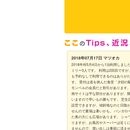
2018年07月17日
マツオカ
2018年何5月4日から1泊利用しまし
ミリー3人です。 利用は2回目ですが
も予約なしで利用できるのはありが
す。 受付は道を挟んだ食堂「夕顔の
モンベルの会員だと割引があります。
画サイトは平な部分がありますが、
いますので早いもの勝ちです。 芝生
設営できますが、傾斜地なのと日陰
せんので夏場は暑いかも。 バンガロ
た奥の方にも広場があります。 シャ
りますが、お風呂やスーパーは近く
ませんので、買い出しは事前に済ま