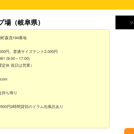
プ場
（岐阜県）
ツ
岡町森茂194番地
0円。普通サイズテント2,000円
 (9:00～17:00)
曜定休 祝日は営業）
.com
は持ち帰り
。2500円2時間貸切のドラム缶風呂あり