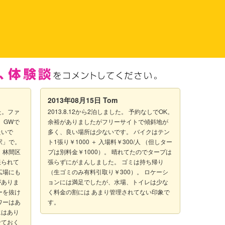
2013年08月15日
Tom
た。ファ
2013.8.12から2泊しました。 予約なしでOK。
、GWで
余裕がありましたがフリーサイトで傾斜地が
たいで
多く、良い場所は少ないです。 バイクはテン
駅」で。
ト1張り￥1000 ＋ 入場料￥300/人 （但しター
 林間区
プは別料金￥1000）。 晴れてたのでタープは
限られて
張らずにがまんしました。 ゴミは持ち帰り
広場にも
（生ゴミのみ有料引取り￥300）。 ロケーシ
がありま
ョンには満足でしたが、水場、トイレは少な
ーを抜け
く料金の割には あまり管理されてない印象で
ワーはあ
す。
にはあり
せておく