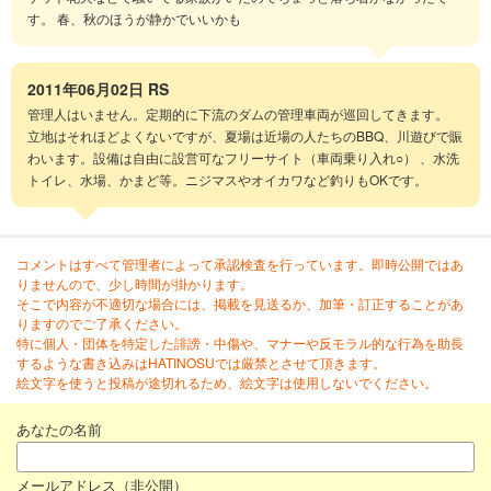
す。 春、秋のほうが静かでいいかも
2011年06月02日
RS
管理人はいません。定期的に下流のダムの管理車両が巡回してきます。
立地はそれほどよくないですが、夏場は近場の人たちのBBQ、川遊びで賑
わいます。設備は自由に設営可なフリーサイト（車両乗り入れ○） 、水洗
トイレ、水場、かまど等。ニジマスやオイカワなど釣りもOKです。
コメントはすべて管理者によって承認検査を行っています。即時公開ではあ
りませんので、少し時間が掛かります。
そこで内容が不適切な場合には、掲載を見送るか、加筆・訂正することがあ
りますのでご了承ください。
特に個人・団体を特定した誹謗・中傷や、マナーや反モラル的な行為を助長
するような書き込みはHATINOSUでは厳禁とさせて頂きます。
絵文字を使うと投稿が途切れるため、絵文字は使用しないでください。
あなたの名前
メールアドレス（非公開）