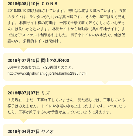
2018年08月10日
ＣＯＮＢ
2018.08.10 閉鎖解除されています。照明は以前より減っています。 夜間
のサイトは、ランタンがなければ真っ暗です。 その分、星空は良く見え
ます。 林間サイト横の河川は、一部で土砂で狭く浅くなり小さいお子さ
んには良いかと思います。 林間サイトから運動場（奥の平地サイト）ま
で道がアスファルト舗装されました。 男子小トイレのみ水洗で、他は仮
設のみ。 多目的トイレは閉鎖中。
2018年07月15日
岡山のXJR400
6月中旬の発表では、7/26再開とのこと。
http://www.city.shunan.lg.jp/site/kanko/2985.html
2018年07月07日
ミズ
７月現在、まだ、工事終了していません。 見た感じでは、工事している
様子はみえません。 トイレや水場の水も止まったままです。 いつになっ
たら、工事が終了するのか予定が立っていないように見えます。
2018年04月27日
ヤノオ