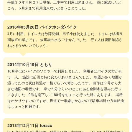
平成３０年４月２７日現在、工事中で利用出来ません。 市に確認したと
ころ、５月末まで利用出来ないと言うことでした。
2016年05月20日
バイクホンダバイク
4月に利用。トイレ大は故障閉鎖、男子小は使えました。トイレは結構長
期放置の感じです。 炊事場の水もでませんでした。 行く人は復旧確認さ
れたほうがいいでしょう。
2014年10月19日
ともり
10月半ばにバイクのソロツーで利用しました。 利用者はバイクの方がも
う一人。 施設は前回と特に変わりありませんでした。 朝露が多く地面が
湿ってたのと夜は気温が一桁ぐらいで寒かったです。 目印は９号から大
きな地図の看板です。 車で５分ぐらいのとこにある金剛水を汲みに行っ
てきました。9号を南下して180号をちょっと行った所にあります。 場所
はわかりやすいのですが、坂道で一車線しかないので駐車場所や方向転換
はちょっと困難です。
2013年12月11日
torazo
2013年11月17日 季節柄、利用者は僕ら夫婦のみ。上段にある駐車場の傍