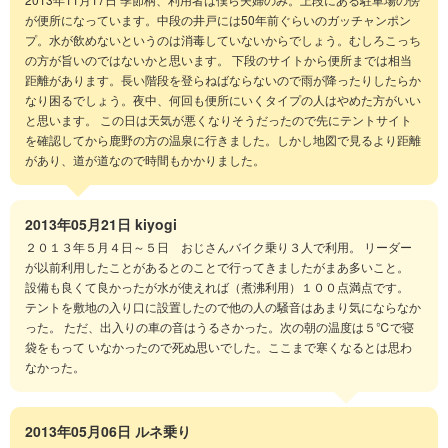
が便所になっています。中段の井戸には50年前ぐらいのガッチャンポン
プ。水が飲めないというのは消毒していないからでしょう。むしろこっち
の方が旨いのではないかと思います。 下段のサイトから便所までは相当
距離があります。長い階段を登らねばならないので雨が降ったりしたらか
なり困るでしょう。夜中、何回も便所にいくタイプの人はやめた方がいい
と思います。 この日は天気が悪くなりそうだったので先にテントサイト
を確認してから鹿野の方の温泉に行きました。しかし地図で見るより距離
があり、道が道なので時間もかかりました。
2013年05月21日
kiyogi
２０１３年５月４日～５日 おじさんバイク乗り３人で利用。 リーダー
が以前利用したことがあるとのことで行ってきましたがまあ多いこと。
設備も良くて良かったが水が使えれば（煮沸利用）１００点満点です。
テントを敷地の入り口に設置したので他の人の騒音はあまり気にならなか
った。 ただ、出入りの車の音はうるさかった。次の朝の温度は５℃で寝
袋をもって いなかったので死ぬ思いでした。ここまで寒くなるとは思わ
なかった。
2013年05月06日
ルネ乗り