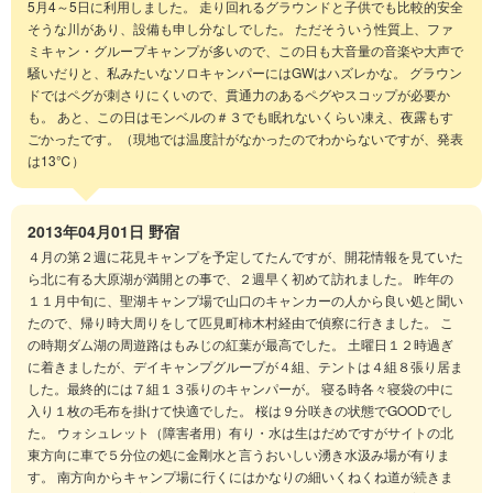
5月4～5日に利用しました。 走り回れるグラウンドと子供でも比較的安全
そうな川があり、設備も申し分なしでした。 ただそういう性質上、ファ
ミキャン・グループキャンプが多いので、この日も大音量の音楽や大声で
騒いだりと、私みたいなソロキャンパーにはGWはハズレかな。 グラウン
ドではペグが刺さりにくいので、貫通力のあるペグやスコップが必要か
も。 あと、この日はモンベルの＃３でも眠れないくらい凍え、夜露もす
ごかったです。（現地では温度計がなかったのでわからないですが、発表
は13℃）
2013年04月01日
野宿
４月の第２週に花見キャンプを予定してたんですが、開花情報を見ていた
ら北に有る大原湖が満開との事で、２週早く初めて訪れました。 昨年の
１１月中旬に、聖湖キャンプ場で山口のキャンカーの人から良い処と聞い
たので、帰り時大周りをして匹見町柿木村経由で偵察に行きました。 こ
の時期ダム湖の周遊路はもみじの紅葉が最高でした。 土曜日１２時過ぎ
に着きましたが、デイキャンプグループが４組、テントは４組８張り居ま
した。最終的には７組１３張りのキャンパーが。 寝る時各々寝袋の中に
入り１枚の毛布を掛けて快適でした。 桜は９分咲きの状態でGOODでし
た。 ウォシュレット（障害者用）有り・水は生はだめですがサイトの北
東方向に車で５分位の処に金剛水と言うおいしい湧き水汲み場が有りま
す。 南方向からキャンプ場に行くにはかなりの細いくねくね道が続きま