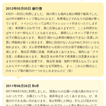
2012年05月05日
修行僧
4月21～22日に利用しました。 湖の周りも場内も桜が満開で最高でした。
山の中の無料キャンプ場なのにかまど、炊事場などそれなりの設備が整っ
ています。 トイレにいたっては何とウォシュレット付きだったりします
（笑） 車両乗り入れ可です。奥に広場もありますので、ここを利用すれ
ばサイトが一杯なんてこともありません。 素晴らしいキャンプ場ですが
以下の難点もあります。 難点① 湖からは車両の離合ができない見通しの
悪い湾曲路が延々と続きます。運転に自信のない人はやめた方がいいかも
知れません（笑）ダム管理事務所から右回りの方が若干道幅が広いように
感じます。 難点② 周囲に店舗、民家は全くありません。場内には「クマ
注意」の看板があります。 難点③ 水が井戸水で煮沸要と注意書きがあり
ますので水の持参が必要です。 難点④ 無届・無料で管理人なんていませ
んからマナーの悪い人と一緒になる可能性も。 まっ、これらの難点もこ
のキャンプ場の魅力の一つかもしれませんけど（笑）
2011年08月26日
BoB
2011年8月14日に利用しました。 国道からの公園への進入路が分かりづ
らかったです。 公園といっても、遊具等はまったくありません。が、水
遊びのできる浅い川があります。 私が利用した時は、打ち上げ花火やロ
ケット花火などで騒いでる家族がいたのでちょっと落ち着かなかったで