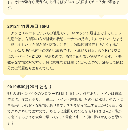
す。それが嫌なら鹿野ICから行けばダムの北入口まで６～７分で着きま
す。
2012年11月06日
Taku
・アクセスルートについての補足です。R376をダム堰堤まで来てしまっ
た場合は、右岸側の方が舗装の状態コーナーの見通し共にややマシなよう
に感じました（右岸左岸の区別に注意）。狭隘区間通行を少なくするな
ら、やはりr9から南下の方がお薦めです。・鹿野IC付近、r9とR315交点
にスーパー（～21:00）があるので、酒類含めた買い物ができます。・要
煮沸な水場の水ですが、特に雑味などは感じなかったので、沸かして飲む
分には問題ありませんでした。
2012年09月26日
ともり
9月の連休にバイクのソロツーで利用しました。外灯あり、トイレは綺麗
で水洗、洋式もあり。一番上がトイレと駐車場。その下に水場。その下に
車も乗りいれおｋな広場があります。376号から北上するとかなり細い道
でグネグネしてますので、ちょっと遠回りになるかも知れませんが9号か
ら南下するほうが安全で早いです。9号南下中に左側に看板があると思い
ます。