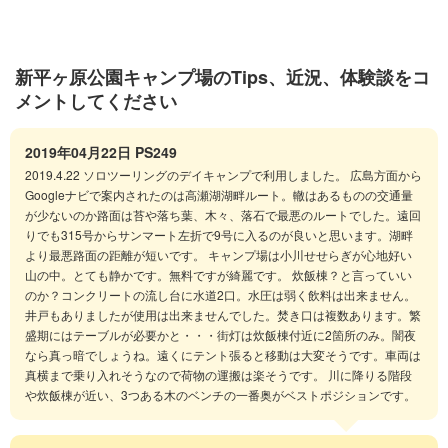
新平ヶ原公園キャンプ場のTips、近況、体験談をコ
メントしてください
2019年04月22日
PS249
2019.4.22 ソロツーリングのデイキャンプで利用しました。 広島方面から
Googleナビで案内されたのは高瀬湖湖畔ルート。轍はあるものの交通量
が少ないのか路面は苔や落ち葉、木々、落石で最悪のルートでした。遠回
りでも315号からサンマート左折で9号に入るのが良いと思います。湖畔
より最悪路面の距離が短いです。 キャンプ場は小川せせらぎが心地好い
山の中。とても静かです。無料ですが綺麗です。 炊飯棟？と言っていい
のか？コンクリートの流し台に水道2口。水圧は弱く飲料は出来ません。
井戸もありましたが使用は出来ませんでした。焚き口は複数あります。繁
盛期にはテーブルが必要かと・・・街灯は炊飯棟付近に2箇所のみ。闇夜
なら真っ暗でしょうね。遠くにテント張ると移動は大変そうです。車両は
真横まで乗り入れそうなので荷物の運搬は楽そうです。 川に降りる階段
や炊飯棟が近い、3つある木のベンチの一番奥がベストポジションです。