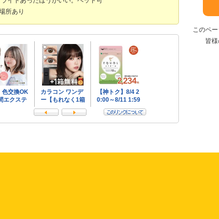
場所あり
このペー
皆様