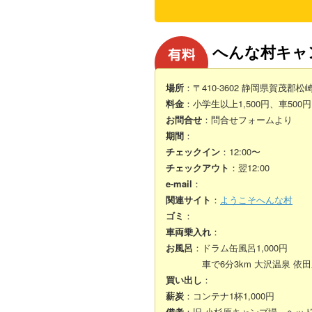
へんな村キャ
場所
：〒410-3602 静岡県賀茂郡松崎
料金
：小学生以上1,500円、車50
お問合せ
：問合せフォームより
期間
：
チェックイン
：12:00〜
チェックアウト
：翌12:00
e-mail
：
関連サイト
：
ようこそへんな村
ゴミ
：
車両乗入れ
：
お風呂
：ドラム缶風呂1,000円
車で6分3km 大沢温泉 依田之庄(7
買い出し
：
薪炭
：コンテナ1杯1,000円
備考
：旧 小杉原キャンプ場。ヘッ