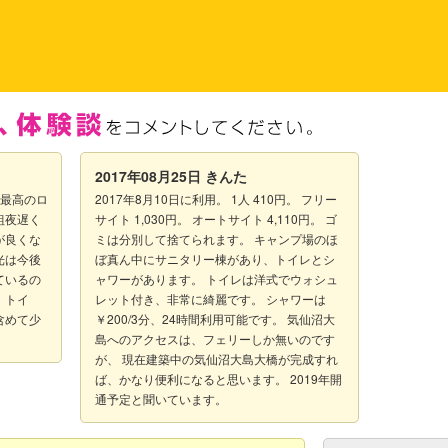
2017年08月25日
きんた
の最高のロ
2017年8月10日に利用。 1人 410円。 フリー
組夜遅く
サイト 1,030円。 オートサイト 4,110円。 ゴ
が良くな
ミは分別して捨てられます。 キャンプ場のほ
光は今後
ぼ真ん中にサニタリー棟があり、トイレとシ
ているの
ャワーがあります。 トイレは洋式でウォシュ
、トイ
レット付き、非常に綺麗です。 シャワーは
含めて少
￥200/3分、24時間利用可能です。 気仙沼大
島へのアクセスは、フェリーしか無いのです
が、 現在建築中の気仙沼大島大橋が完成すれ
ば、かなり便利になると思います。 2019年開
通予定と聞いています。