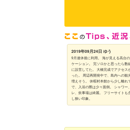
2019年09月24日
ゆう
9月連休後に利用。 海が見える高台
ケーション。 完ソロかと思ったら数
に設営してた。 大橋完成でアクセス
った。 周辺再開発中で、島内への観
増えそう。 休暇村本館から少し離れ
で、入浴の際は少々面倒。 シャワー
レ、炊事場は綺麗。 フリーサイトも
し狭い印象。