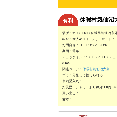
休暇村気仙沼
場所：〒988-0603 宮城県気仙沼市外
料金：大人410円、フリーサイト 1,0
お問合せ：TEL 0226-28-2626
期間：通年
チェックイン：13:00～20:00 / チ
e-mail：
関連ページ：
休暇村気仙沼大島
ゴミ：分別して捨てられる
車両乗入れ：
お風呂：シャワーあり(3分200円) 本館大
買い出し：
備考：