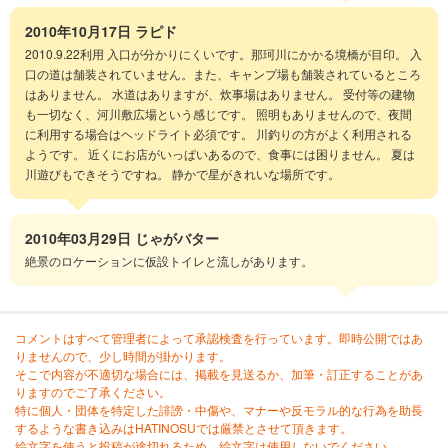
2010年10月17日
ラピド
2010.9.22利用 入口が分かりにくいです。那珂川にかかる境橋が目印。 入
口の道は舗装されていません。また、キャンプ場も舗装されているところ
はありません。 水道はありますが、炊事場はありません。 受付等の建物
も一切なく、河川敷広場という感じです。 照明もありませんので、夜間
に利用する場合はヘッドライト必須です。 川釣りの方がよく利用される
ようです。 近くにお店がいっぱいあるので、食事には困りません。 夏は
川遊びもできそうですね。 静かで星がきれいな場所です。
2010年03月29日
じゃがバター
絶景のロケーションに仮設トイレと流しがあります。
コメントはすべて管理者によって承認検査を行っています。即時公開ではあ
りませんので、少し時間が掛かります。
そこで内容が不適切な場合には、掲載を見送るか、加筆・訂正することがあ
りますのでご了承ください。
特に個人・団体を特定した誹謗・中傷や、マナーや反モラル的な行為を助長
するような書き込みはHATINOSUでは厳禁とさせて頂きます。
絵文字を使うと投稿が途切れるため、絵文字は使用しないでください。