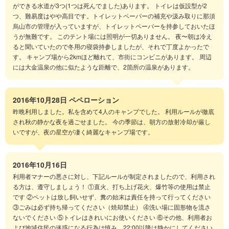
ができる水道が3つ(1つは死んでました)あります。 トイレは仮設型が2
つ、難易度はやや高目です。トイレットペーパーの補充や汲み取りに那須
烏山市の管理が入っていますが、トイレットペーパーを持参しておいたほ
うが無難です。 このテント場には照明が一切ありません。 夜〜朝は冷え
ると聞いていたので冬用の寝袋持参しましたが、それで丁度よかったで
す。 キャンプ場から2kmほど離れて、市街にコンビニがあります。 周辺
には大金温泉の他に似たような距離で、2箇所の温泉があります。
2016年10月28日
ペペローション
昨晩利用しました。私を含めて4人のキャンプでした。 利用ルールが徹底
され秋の静かな夜を過ごせました。 今の季節は、朝方の放射冷却が厳し
いですが、夜の星空が凄く綺麗なキャンプ場です。
2016年10月16日
利用者マナーの悪さに対し、下記ルールが制定されましたので、利用され
る方は、遵守しましょう！ ①直火、打ち上げ花火、爆竹等の使用は禁止
です ②ペットは放し飼いせず、糞の始末は責任を持って行ってください
③ごみは必ず持ち帰ってください（焼却禁止） ④洗い場に固形物を流さ
ないでください ⑤トイレはきれいにお使いください ⑥その他、利用者お
よび地域住民の迷惑になる行為は慎み、22:00以降は静かにしてください