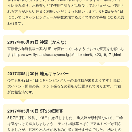
イレ汲み取り、水検査などで使用申請などは収受しておりません。使用さ
れる方々がお互い仲良く利用いただくようお願いします。6月2日から4日
についてはキャンピングカーが多数来場するようですので手狭になると思
われます。
2017年06月01日
神流（かんな）
宮原青少年野営場の案内URLが変わっているようですので変更をお願いし
ますhttp://www.city.nasukarasuyama.lg.jp/index.cfm/6,1423,19,171,html
2017年05月30日
地元キャンパー
今年も6月2日～4日にキャンピングカーの団体様が来るようです！ 既に、
大イベント開催の為、テント張るなの看板が設置されております。 市役
所に報告済です。
2017年05月10日
ST250E海苔
5月7日(日)に設営して8日に撤収しました。 進入路が砂利道なので、二輪
は気をつけて進入しましょう。 テント場は草っぱらでアルミペグが刺さ
りましたが、砂利や木の根があるのか深く刺せませんでした。 洗いもの