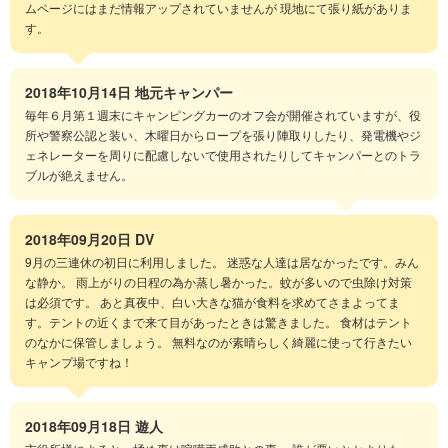
ムページにはまだ情報アップされていませんが 現地にて張り紙がありま
す。
2018年10月14日
地元キャンパー
毎年６月第１週末にキャンピングカーのオフ会が開催されていますが、役
所や警察公認と装い、木曜日からロープを張り陣取りしたり、発電機やジ
ェネレーターを周りに配慮しないで使用されたりしてキャンパーとのトラ
ブルが絶えません。
2018年09月20日
DV
9月の三連休の初日に利用しました。 迷惑な人達は居なかったです。みん
な静か。 雨上がりの日程の為か蒸し暑かった。蚊が多いので虫除け対策
は必須です。 あと真夜中、白い大きな猫が食料を求めてさまよってま
す。テントの近くまで来て目があったときは驚きました。 食材はテント
のなかに保管しましょう。 無料なのが素晴らしく綺麗に使って行きたい
キャンプ場ですね！
2018年09月18日
遊人