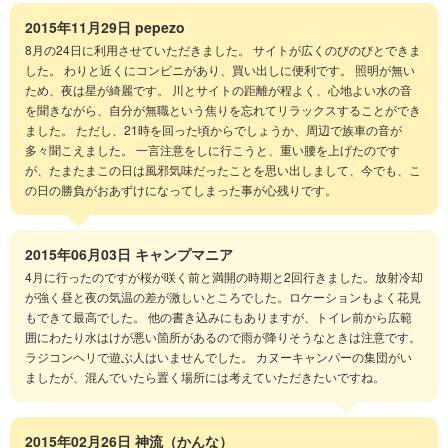
2015年11月29日
pepezo
8月の24日に利用させていただきました。 サイトが広くのびのびとできま
した。 わりと近くにコンビニがあり、買い出しに便利です。 照明が無い
ため、夜は星が綺麗です。 川とサイトの距離が程よく、心地よい水の音
を聞きながら、自分が無職という焦りを忘れてリラックスすることができ
ました。 ただし、21時を回った頃からでしょうか、周辺で族車の音が
多々聞こえました。 一言注意をしに行こうと、重い腰を上げたのです
が、たまたまこの日は風邪気味だったことを思い出しまして、今でも、こ
の日の勝負がおあずけになってしまった事が心残りです。
2015年06月03日
キャンプマニア
4月に行ったのですが桜が咲く前と満開の時期と2回行きました。放射冷却
が強く昼と夜の気温の差が激しいところでした。ロケーションもよく花見
もできて最高でした。 他の書き込みにもありますが、トイレ前から広範
囲にわたり水はけが悪い箇所があるので雨が降りそうなときは注意です。
ラジコンヘリで遊ぶ人はいませんでした。 カヌーキャンパーの集団がい
ましたが、混んでいたら置く場所には考えていただきたいですね。
2015年02月26日
神流（かんな）