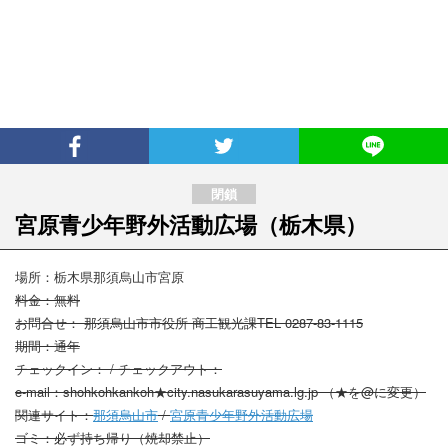
宮原青少年野外活動広場
（栃木県）
場所：栃木県那須烏山市宮原
料金：無料
お問合せ： 那須烏山市市役所 商工観光課TEL 0287‐83‐1115
期間：通年
チェックイン： / チェックアウト：
e-mail：shohkohkankoh★city.nasukarasuyama.lg.jp （★を@に変更）
関連サイト：
那須烏山市
/
宮原青少年野外活動広場
ゴミ：必ず持ち帰り（焼却禁止）