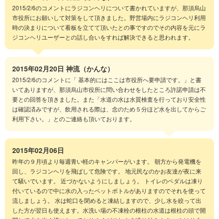
2015/2/6のコメントにラジコンヘリについて書かれていますが、那須烏山
市役所にお願いして対策をして頂きました。野営場内にラジコンヘリ利用
時の決まりについて看板を立てて頂いたとの事ですのでその内容を元にラ
ジコンヘリユーザーとの話し合いをすれば解決できると思われます。
2015年02月20日
神流（かんな）
2015/2/6のコメントに「 基本的にはここは市役所へ要申請です。」と書
いてありますが、那須烏山市役所に問い合わせをしたところ許諾申請は不
要との回答を頂きました。また「水道の水は水質検査を行っており安全性
は確認済みですが、飲用される際は、念のため５分ほど水を出してからご
利用下さい。」とのご連絡も頂いております。
2015年02月06日
昨年の９月頃より毎週青い軽のキャンパーがいます。 朝方から発電機を
回し、ラジコンヘリを飛ばして危険です。 地元民なのかお友達が夜に来
て騒いでいます。 近づかないようにしましょう。 トイレのペダルは凍り
付いているので中に水の入ったペットボトルがありますのでそれを使って
流しましょう。 水は蛇口を閉めると凍結しますので、少し水を絞って出
した方が翌日も使えます。水洗い場の不凍栓の根柱の水道は根柱の頭で開