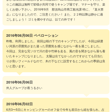
☆この施設は無料で皆様が共同で使うキャンプ場です、マナーを守り、楽
しくお使い下さい。 2016年9月 那須烏山市商工観光課 特に、『直火禁
止』になりましたので、ご注意ください！ また、２２時以降は静かに過
ごしましょう！ ゴミを燃やすのは、以ての外です！
2016年06月06日
ペペローション
昨晩、利用しました。 前回は桜の下でのキャンプでしたが、今回は緑濃
い河原の雰囲気がまた違った雰囲気を感じながら一夜を過ごしました。
今回は、完全な完ソロで川の音や竹林を走る、風の音を聞きながら落ち着
いたキャンプになりました。 太陽は出てなかったのですがとても日当た
りが良いフィールドなので、木の下などに設営するとこれからの季節は良
いと思います。
2016年06月06日
外人グループが夜うるさい
2016年06月02日
6月3〜5日にキャンピングカーのオフ会で今年も前日から紐を張られ、占