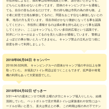
市役所様によると、揉め事は喧嘩両成敗との事。 誰が悪いとかよりも、
どちらにも使わせないと仰ってます。 団体のキャンピングカーを通報し
ても、自分の首を占めるだけです。 市の持ち物は市民の為の持ち物。 よ
そ者に好意で土地を解放してるのに、問題をおこす位なら解放しないとの
事。 地元の方も見ています。 現在存続がかなり微妙になってる事を認識
してください。 市役所に通報するのは揉め事を持ち込むという事を認識
してください。 ここはキャンプもしていい多目的広場という認識です。
対岸にパトカーが止まってるのを見たら誰かが通報しています。 警察は
よっぽどの事が無いと入ってきません。 キャンプ禁止の立札が立つ前に
節度を持って利用しましょう。
2018年06月04日
キャンパー
2018.06.02利用。 キャンピングカーの団体がキャンプ場の半分以上を陣
取っていた。 水場及びトイレ周辺は近づくこともできず、拡声器や発電
機の利用もあって大変迷惑でした。
2018年04月02日
ぜっきー
3/31〜4/1の週末にソロで利用 土曜の夕方にキャンプ場入りしたら、結構
混雑していた。 ペットボトルで流す簡易トイレは家族連れや女性にはハ
ードルが高いと思う。 直火は禁止との事。 この時期は桜の木の下でテン