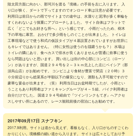
陸太田方面に向かい、那珂川を渡る『境橋』の手前を左に入ります。 入
り口が狭く、ダートで下ってますのでオンロード車は注意が必要です。
利用日は前日からの雨でサイトまでの途中は、水溜りと泥濘が多く車輪を
すくわれないよう慎重にアプローチしました。 サイト自体はフラットで
広く「どこでもお好きな所へ」という感じです。 小雨だったため、樹木
下の草地に幕営。 おかげで多少雨をしのぐことが出来ました。 トイレは
工事現場などで使う和式の仮設タイプが４基設置されていますがお世辞に
もキレイではありません。（特に女性は使うのを躊躇うかも？） 水場は
トイレの隣にあり、食べカスで排水が良くありませんが普通に炊事に使う
なら問題はないと思います。 買い出しは街の中心部にコンビニ（ローソ
ン）がありますが、国道２９４号を２～３ｋｍ北上した左にベイシア（那
須烏山店）がお勧めです。 コンビニより食材が豊富で閉店（２０時）３
０分前辺りから総菜系が半額以下の爆安になり、酒類も入手可能ですので
豪華な宴会が出来ます。（笑） 利用当日はお盆時期でしたが、小雨とい
うこともあり利用者はファミキャングループが４～５組、バイク利用者は
自分だけでした。 国道２９４号経由で『ツインリンクもてぎ』へアクセ
スしやすい所にあるので、レース観戦前後の宿泊にもお勧めです。
2017年09月17日
スナフキン
2017.9利用。サイトは道から見えず、看板もなく、入り口がものすごくわ
かりにくい。境橋横の細い道から入ります。 サイトは広々としており予