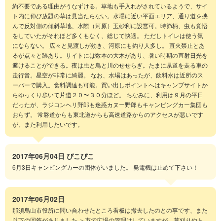
約不要である理由がうなずける。草地も手入れがされているようで、サイ
ト内に伸び放題の草は見当たらない。水場に近い平面エリア、通り道を挟
んで反対側の傾斜草地、水際（河原）玉砂利に設営可。時節柄、虫も覚悟
をしていたがそれほど多くもなく、総じて快適。 ただしトイレは使う気
にならない。 広々と見渡しが効き、河原にも釣り人多し。 直火禁止とあ
るが点々と跡あり。サイトには数本の大木があり、暑い時期の直射日光を
避けることができる。夜は虫と鳥と川のせせらぎ。たまに県道を走る車の
走行音。星空が非常に綺麗。 なお、水場はあったが、飲料水は近所のス
ーパーで購入。食料調達も可能。買い出しポイントへはキャンプサイトか
らゆっくり歩いて片道２０〜３０分ほど。 ちなみに、利用は９月の平日
だったが、ラジコンヘリ野郎も迷惑カヌー野郎もキャンピングカー集団も
おらず。 常磐道からも東北道からも高速道路からのアクセスが悪いです
が、また利用したいです。
2017年06月04日
ぴこぴこ
6月3日キャンピングカーの団体がいました。 発電機は止めて下さい！
2017年06月02日
那須烏山市役所に問い合わせたところ看板は撤去したのとの事です、また
以下の回答がありました ＞市で広場の管理はしていますが、草刈りやト