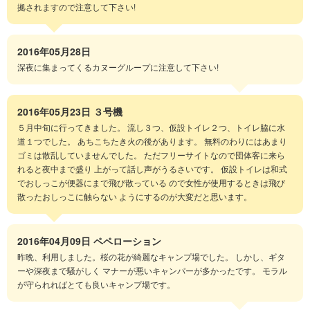
拠されますので注意して下さい!
2016年05月28日
深夜に集まってくるカヌーグループに注意して下さい!
2016年05月23日
３号機
５月中旬に行ってきました。 流し３つ、仮設トイレ２つ、トイレ脇に水
道１つでした。 あちこちたき火の後があります。 無料のわりにはあまり
ゴミは散乱していませんでした。 ただフリーサイトなので団体客に来ら
れると夜中まで盛り 上がって話し声がうるさいです。 仮設トイレは和式
でおしっこが便器にまで飛び散っている ので女性が使用するときは飛び
散ったおしっこに触らない ようにするのが大変だと思います。
2016年04月09日
ペペローション
昨晩、利用しました。桜の花が綺麗なキャンプ場でした。 しかし、ギタ
ーや深夜まで騒がしく マナーが悪いキャンパーが多かったです。 モラル
が守られればとても良いキャンプ場です。