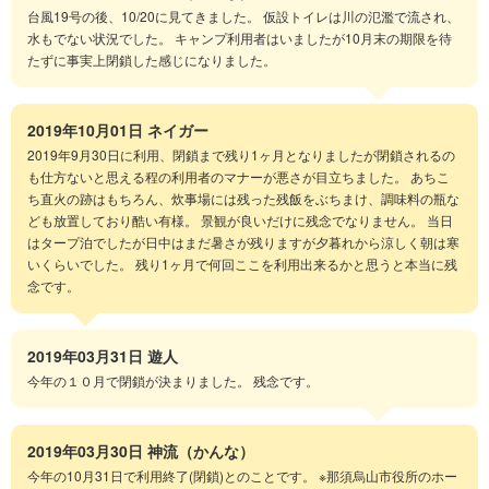
台風19号の後、10/20に見てきました。 仮設トイレは川の氾濫で流され、
水もでない状況でした。 キャンプ利用者はいましたが10月末の期限を待
たずに事実上閉鎖した感じになりました。
2019年10月01日
ネイガー
2019年9月30日に利用、閉鎖まで残り1ヶ月となりましたが閉鎖されるの
も仕方ないと思える程の利用者のマナーが悪さが目立ちました。 あちこ
ち直火の跡はもちろん、炊事場には残った残飯をぶちまけ、調味料の瓶な
ども放置しており酷い有様。 景観が良いだけに残念でなりません。 当日
はタープ泊でしたが日中はまだ暑さが残りますが夕暮れから涼しく朝は寒
いくらいでした。 残り1ヶ月で何回ここを利用出来るかと思うと本当に残
念です。
2019年03月31日
遊人
今年の１０月で閉鎖が決まりました。 残念です。
2019年03月30日
神流（かんな）
今年の10月31日で利用終了(閉鎖)とのことです。 ※那須烏山市役所のホー