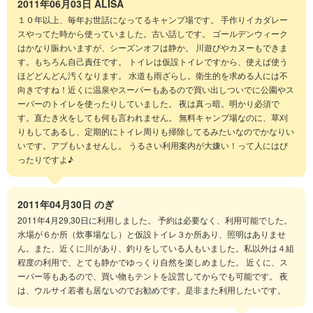
2011年06月03日
ALISA
１０年以上、毎年お世話になってるキャンプ場です。 手作りイカダレー
スやってた時から使っていました。古い話しです。 ゴールデンウィーク
はかなり賑わいますが、シーズンオフは静か。 川遊びやカヌーもできま
す。もちろん自己責任です。 トイレは仮設トイレですから、使えば使う
ほどどんどん汚くなります。 水道も雨ざらし。衛生的を求める人には不
向きですね！近くに温泉やスーパーもあるので買い出しついでに公園やス
ーパーのトイレを使ったりしていました。 夜は真っ暗。明かり必須で
す。直たき火をしても何も言われません。 無料キャンプ場なのに、草刈
りもしてあるし、定期的にトイレ周りも掃除してるみたいなのでかなりい
いです。アブもいませんし。 うるさい利用案内が大嫌い！って人にはぴ
ったりですよ♪
2011年04月30日
のぎ
2011年4月29,30日に利用しました。 予約は必要なく、利用可能でした。
水場が６か所（炊事場なし）と仮設トイレ３か所あり、照明はありませ
ん。また、近くに川があり、釣りをしている人もいました。私以外は４組
程度の利用で、とても静かでゆっくり自然を楽しめました。 近くに、ス
ーパー等もあるので、買い物もテントを設営してからでも可能です。 夜
は、ウルサイ若者も居ないのでお勧めです。是非また利用したいです。