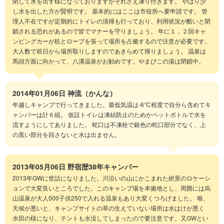
閉して水を出す様になっておりますがそれさえ凍り付きます。 やはり少
し水を出した方が賢明です。 基本的にはここは市役所へ要申請です。 管
理人不在ですが定期的にトイレの清掃も行っており、利用状況が酷いと閉
鎖される恐れがあるので皆でマナーを守りましょう。 年に１，２回キャ
ンピングカーが杭とロープを張って場所を占拠するので注意が必要です。
大人数で前日から場所取りしますのであきらめて帰りましょう。 温泉は
馬頭方面に向かって、八溝温泉がお勧めです。やまびこの湯は閉鎖中。
2014年01月06日
神流（かんな）
年越しキャンプで行ってきました。最低気温は‐6℃程度で自分ら含めてキ
ャンパーは計６組。 仮設トイレは凍結防止のためかペットボトルで水を
流すようにしてありました。 蛇口は不凍栓で銀色の蛇口部分でなく、上
の黒い部分を回さないと水は出ません。
2013年05月06日
野宿歴38年キャンパー
2013年GWに世話になりました。川沿いの山にかこまれた絶景のロケーシ
ョンで大変良いところでした。このキャンプ場を本拠地とし、周囲には烏
山温泉が大人500子供250で入れる温泉もあり大変くつろげました。 唯、
天候が悪いと、キャンプサイトの草の生えていない場所は水はけが悪く
水田の様になり、テントも水没してしまったので要注意です。又GWとい