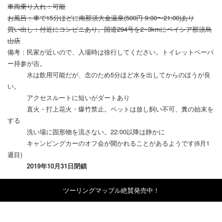
車両乗り入れ：可能
お風呂：車で15分ほどに南那須大金温泉(500円 9:00〜21:00)あり
買い出し：付近にコンビニあり。国道294号を2~3kmにベイシア那須烏
山店
備考：民家が近いので、入場時は徐行してください。トイレットペーパ
ー持参が吉。
水は飲用可能だが、念のため5分ほど水を出してからのほうが良
い。
アクセスルートに短いがダートあり
直火・打上花火・爆竹禁止。ペットは放し飼い不可、糞の始末を
する
洗い場に固形物を流さない。22:00以降は静かに
キャンピングカーのオフ会が開かれることがあるようです(6月1
週目)
2019年10月31日閉鎖
ツーリングマップル絶賛発売中！