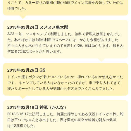
うことで、カヌー乗りの集団が我が物顔でメイン広場を占領していたのは
憤慨でした。
2013年03月24日
ヌメヌメ亀太郎
3/23 一泊、ソロキャンプで利用しました。無料で管理人は居ませんでし
た。私のほかには4組の利用でスペースには、かなり余裕がありました。
所々に大きな木が生えていますので日差しが強い日は助かります。知る人
ぞ知る穴場スポットだと思います。
2013年02月26日
GS
トイレの流すボタンが凍りついているのか、壊れているのか使えなかった
です。 キャンプしている人はいなかったのですが、車で乗り入れてきて
寝たりボーッとしている人が早朝から夕方までたくさんきてました。
2013年02月18日
神流（かんな）
2013/2/16-17に訪問しました。綺麗に掃除してある仮設トイレが２棟、蛇
口は三つでちゃんと水出ました。夜は満点の星空が綺麗で朝方の気温
は-12度程でした。