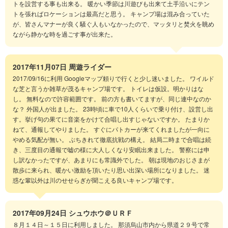
トを設営する事も出来る。 暖かい季節は川遊びも出来て土手沿いにテン
トを張ればロケーションは最高だと思う。 キャンプ場は混み合っていた
が、皆さんマナーが良く騒ぐ人もいなかったので、マッタリと焚火を眺め
ながら静かな時を過ごす事が出来た。
2017年11月07日
周遊ライダー
2017/09/16に利用 Googleマップ頼りで行くと少し迷いました。 ワイルド
な芝と言うか雑草が茂るキャンプ場です。 トイレは仮設。明かりはな
し。 無料なので許容範囲です。 前の方も書いてますが、同じ連中なのか
な？ 外国人が出ました。 23時頃に車で10人くらいで乗り付け、設営し出
す。挙げ句の果てに音楽をかけて合唱し出すじゃないですか。 たまりか
ねて、通報してやりました。 すぐにパトカーが来てくれましたが一向に
やめる気配が無い。 ぶちきれて徹底抗戦の構え。 結局二時まで合唱は続
き、三度目の通報で嘘の様に大人しくなり安眠出来ました。 警察には申
し訳なかったですが、あまりにも常識外でした。 朝は現地のおじさまが
散歩に来られ、暖かい激励を頂いたり思い出深い場所になりました。 迷
惑な輩以外は川のせせらぎが聞こえる良いキャンプ場です。
2017年09月24日
シュウホウ＠ＵＲＦ
８月１４日～１５日に利用しました。 那須烏山市内から県道２９号で常